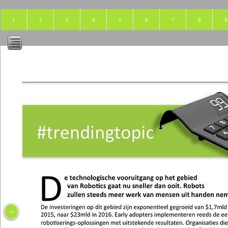
1
2
3
4
5
6
7
8
9
-