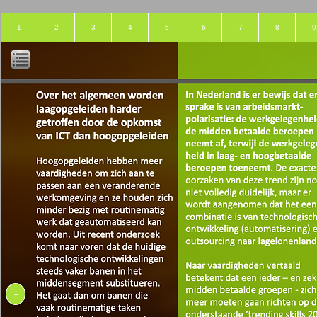
1
2
3
4
5
6
7
8
9
-