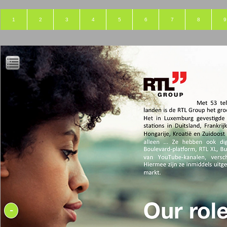
1
2
3
4
5
6
7
8
9
-