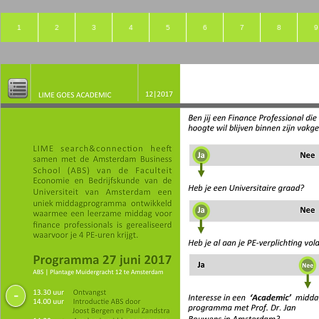
1
2
3
4
5
6
7
8
9
-