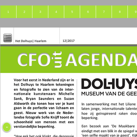
1
2
3
4
5
6
7
8
9
-