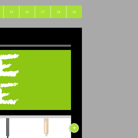
15
16
17
18
19
+