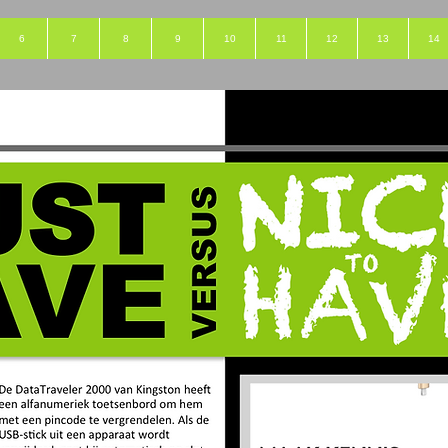
6
7
8
9
10
11
12
13
14