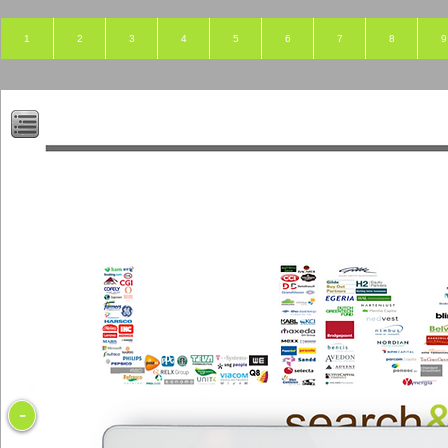
1
2
3
4
5
6
7
8
9
-