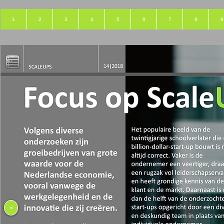
1
2
3
4
5
6
7
8
9
-