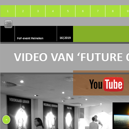
1
2
3
4
5
6
7
8
9
-