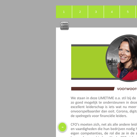
1
2
3
4
5
-