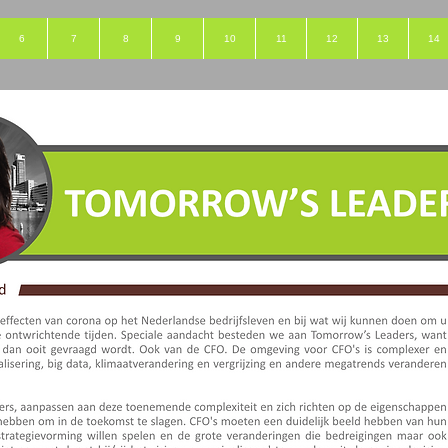
6
7
8
9
10
11
12
13
14