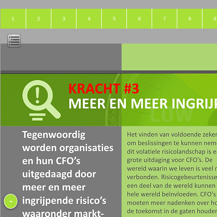
1
2
3
4
5
6
7
8
9
-