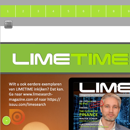
1
2
3
4
5
6
7
8
9
-