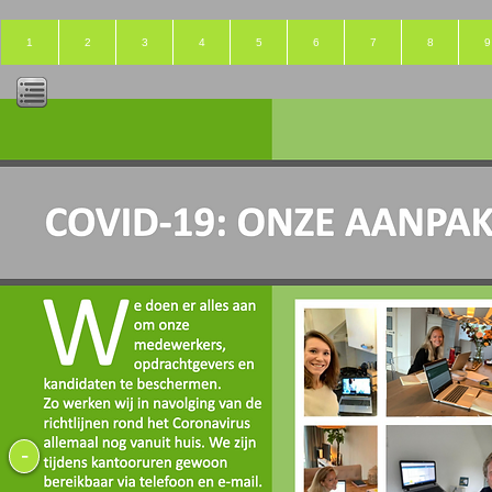
1
2
3
4
5
6
7
8
9
-