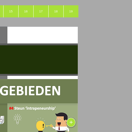
15
16
17
18
19
+