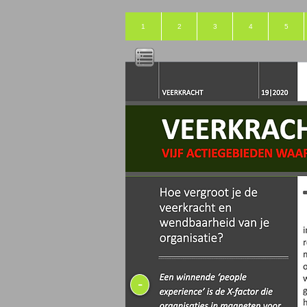
1
2
3
4
5
-