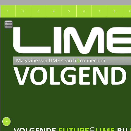
1
2
3
4
5
6
7
8
9
-