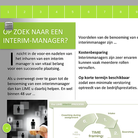
1
2
3
4
5
6
7
8
9
-