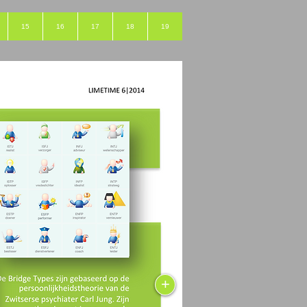
15
16
17
18
19
+