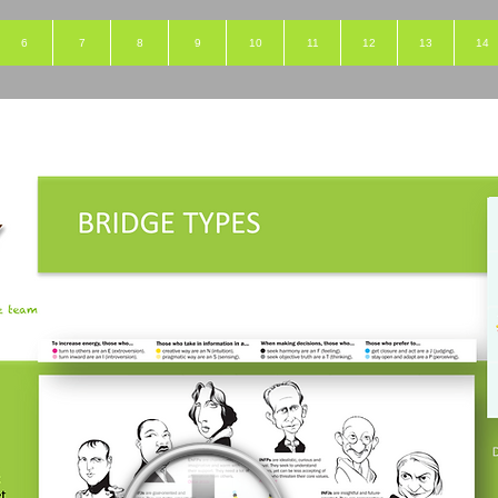
6
7
8
9
10
11
12
13
14