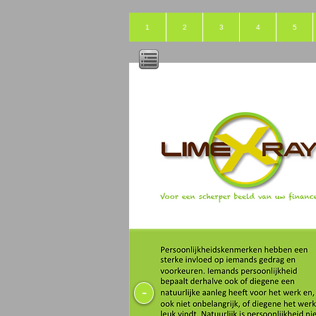
1
2
3
4
5
-