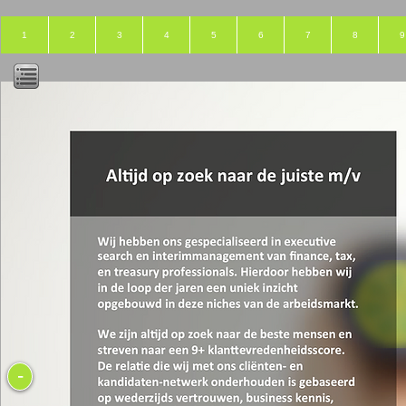
1
2
3
4
5
6
7
8
9
-