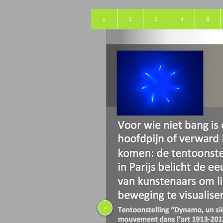
1
2
3
4
5
-